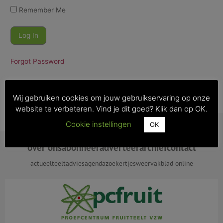
Remember Me
Forgot Password
Wij gebruiken cookies om jouw gebruikservaring op onze
website te verbeteren. Vind je dit goed? Klik dan op OK.
Cookie instellingen
OK
over ons
abonneer
adverteer
archief
contact
actueel
teeltadvies
agenda
zoekertjes
weer
vakblad online