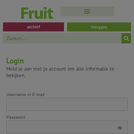
Spring
naar
de
inhoud
archief
inloggen
Search
Login
Meld je aan met je account om alle informatie te
bekijken.
Username or E-mail
Password