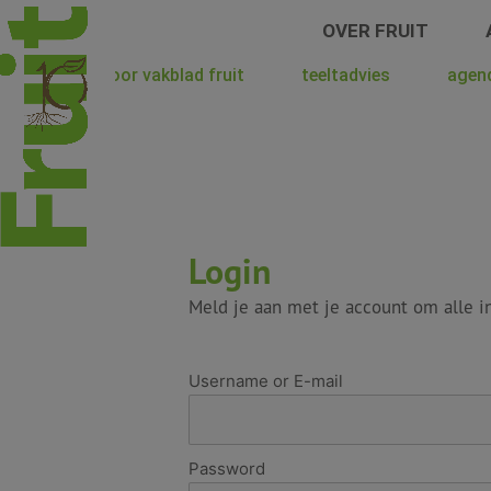
Spring
OVER FRUIT
naar
de
hoera voor vakblad fruit
teeltadvies
agen
inhoud
Login
Meld je aan met je account om alle in
Username or E-mail
Password