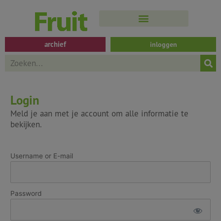
Spring
naar
de
inhoud
archief
inloggen
Search
Login
Meld je aan met je account om alle informatie te
bekijken.
Username or E-mail
Password