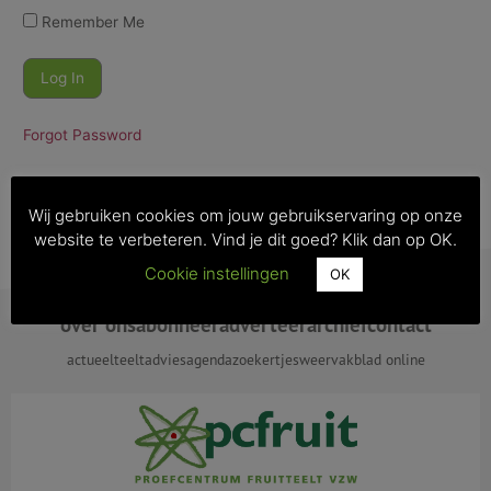
Remember Me
Forgot Password
Wij gebruiken cookies om jouw gebruikservaring op onze
website te verbeteren. Vind je dit goed? Klik dan op OK.
Cookie instellingen
OK
over ons
abonneer
adverteer
archief
contact
actueel
teeltadvies
agenda
zoekertjes
weer
vakblad online