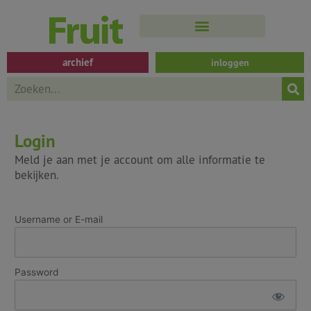
Spring
naar
de
inhoud
archief
inloggen
Search
Login
Meld je aan met je account om alle informatie te
bekijken.
Username or E-mail
Password