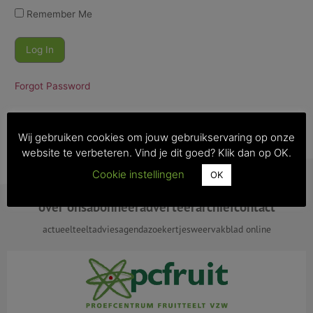
Remember Me
Forgot Password
Wij gebruiken cookies om jouw gebruikservaring op onze
website te verbeteren. Vind je dit goed? Klik dan op OK.
Cookie instellingen
OK
over ons
abonneer
adverteer
archief
contact
actueel
teeltadvies
agenda
zoekertjes
weer
vakblad online