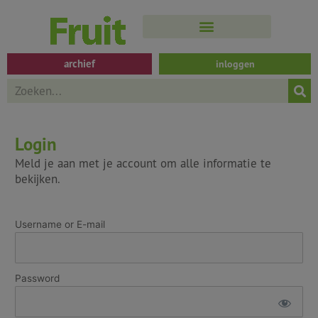
Spring
naar
de
inhoud
archief
inloggen
Search
Login
Meld je aan met je account om alle informatie te
bekijken.
Username or E-mail
Password