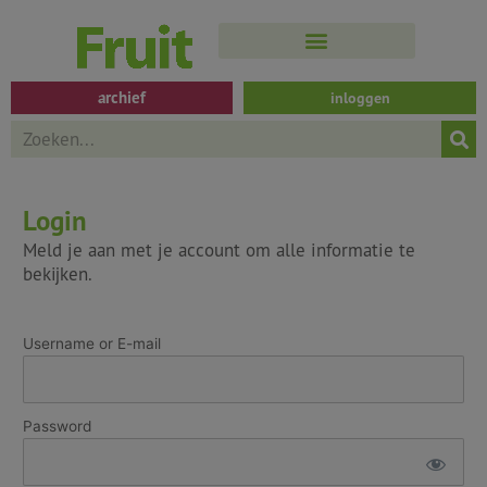
Spring
naar
de
inhoud
archief
inloggen
Search
Login
Meld je aan met je account om alle informatie te
bekijken.
Username or E-mail
Password