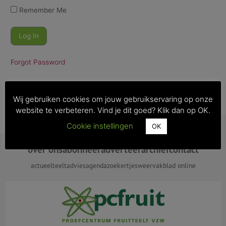
Remember Me
Forgot Password
Wij gebruiken cookies om jouw gebruikservaring op onze
website te verbeteren. Vind je dit goed? Klik dan op OK.
Cookie instellingen
OK
over ons
abonneer
adverteer
archief
contact
actueel
teeltadvies
agenda
zoekertjes
weer
vakblad online