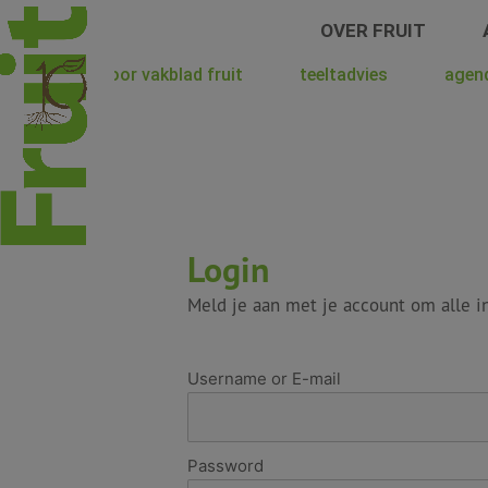
Spring
OVER FRUIT
naar
de
hoera voor vakblad fruit
teeltadvies
agen
inhoud
Login
Meld je aan met je account om alle in
Username or E-mail
Password