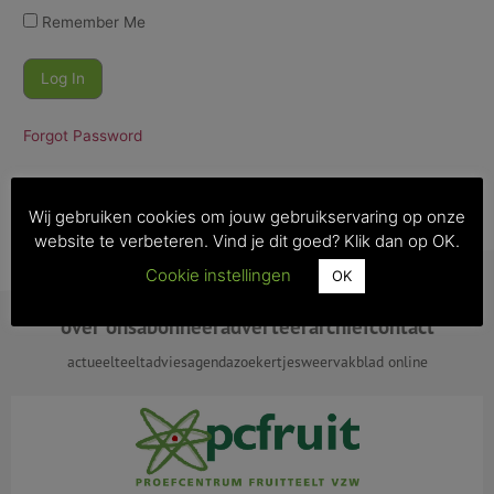
Remember Me
Forgot Password
Wij gebruiken cookies om jouw gebruikservaring op onze
website te verbeteren. Vind je dit goed? Klik dan op OK.
Cookie instellingen
OK
over ons
abonneer
adverteer
archief
contact
actueel
teeltadvies
agenda
zoekertjes
weer
vakblad online