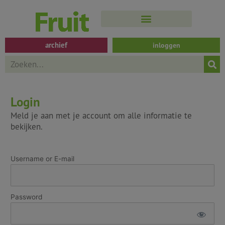
Spring
naar
de
inhoud
archief
inloggen
Search
Login
Meld je aan met je account om alle informatie te
bekijken.
Username or E-mail
Password