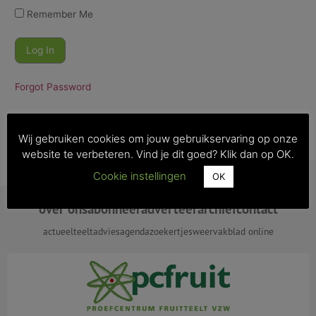
Remember Me
Forgot Password
Wij gebruiken cookies om jouw gebruikservaring op onze
website te verbeteren. Vind je dit goed? Klik dan op OK.
Cookie instellingen
OK
over ons
abonneer
adverteer
archief
contact
actueel
teeltadvies
agenda
zoekertjes
weer
vakblad online