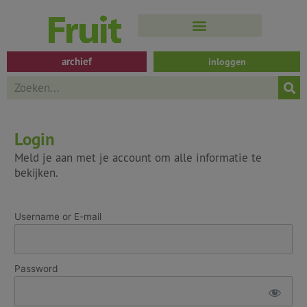
Spring
naar
de
inhoud
archief
inloggen
Search
Login
Meld je aan met je account om alle informatie te
bekijken.
Username or E-mail
Password