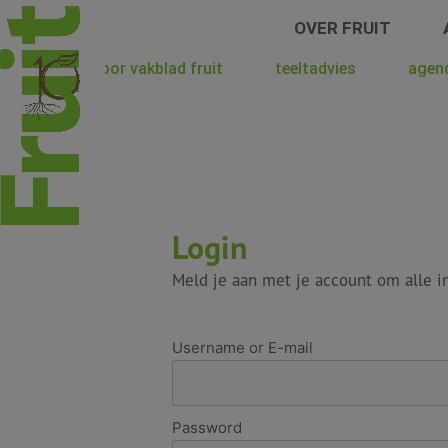
Spring
OVER FRUIT
naar
de
hoera voor vakblad fruit
teeltadvies
agen
inhoud
Login
Meld je aan met je account om alle in
Username or E-mail
Password